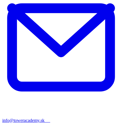
info@toweracademy.sk