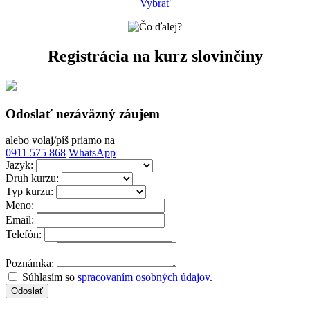
Vybrať
Registrácia
na kurz slovinčiny
Odoslať nezáväzný záujem
alebo volaj/píš priamo na
0911 575 868
WhatsApp
Jazyk:
Druh kurzu:
Typ kurzu:
Meno:
Email:
Telefón:
Poznámka:
Súhlasím so
spracovaním osobných údajov
.
Odoslať