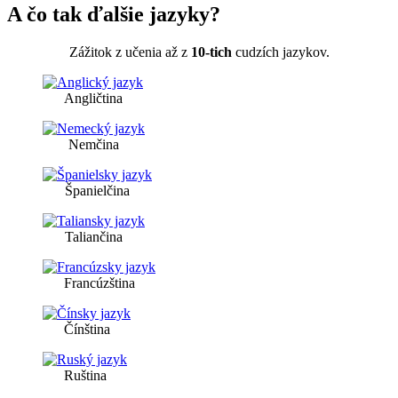
A čo tak ďalšie jazyky?
Zážitok z učenia až z
10-tich
cudzích jazykov.
Angličtina
Nemčina
Španielčina
Taliančina
Francúzština
Čínština
Ruština