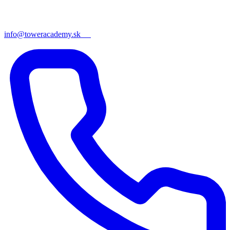
info@toweracademy.sk