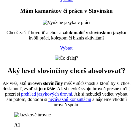
Mám
kamarátov či prácu
v Slovinsku
Chceš začať hovoriť alebo sa
zdokonaliť v slovinskom jazyku
kvôli práci, kolegom či biznis aktivitám?
Vybrať
Aký
level slovinčiny
chceš absolvovať?
Ak vieš, akú
úroveň slovinčiny
máš v súčasnosti a ktorú by si chcel
dosiahnuť,
zvoľ si ju nižšie
. Ak si nevieš svoju úroveň presne určiť,
prezri si
prehľad jazykových úrovní
. Ak si nebudeš vedieť vybrať
ani potom, dohodni si
nezáväznú konzultáciu
a nájdeme vhodnú
úroveň spolu.
A1