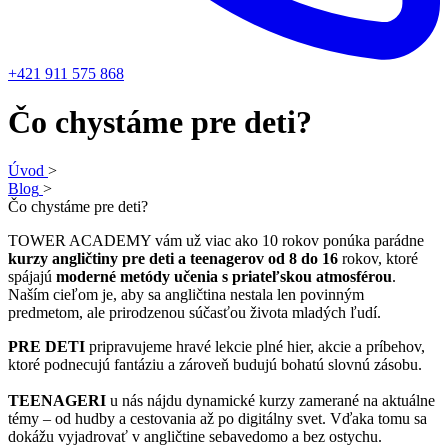
+421 911 575 868
Čo chystáme pre deti?
Úvod
>
Blog
>
Čo chystáme pre deti?
TOWER ACADEMY vám už viac ako 10 rokov ponúka parádne
kurzy angličtiny pre deti a teenagerov od 8 do 16
rokov, ktoré
spájajú
moderné metódy učenia s priateľskou atmosférou
.
Naším cieľom je, aby sa angličtina nestala len povinným
predmetom, ale prirodzenou súčasťou života mladých ľudí.
PRE DETI
pripravujeme hravé lekcie plné hier, akcie a príbehov,
ktoré podnecujú fantáziu a zároveň budujú bohatú slovnú zásobu.
TEENAGERI
u nás nájdu dynamické kurzy zamerané na aktuálne
témy – od hudby a cestovania až po digitálny svet. Vďaka tomu sa
dokážu vyjadrovať v angličtine sebavedomo a bez ostychu.