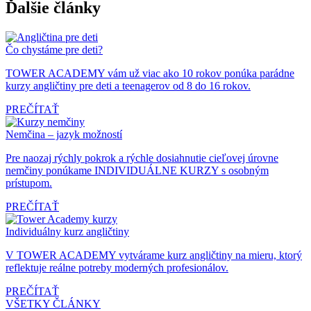
Ďalšie články
Čo chystáme pre deti?
TOWER ACADEMY vám už viac ako 10 rokov ponúka parádne
kurzy angličtiny pre deti a teenagerov od 8 do 16 rokov.
PREČÍTAŤ
Nemčina – jazyk možností
Pre naozaj rýchly pokrok a rýchle dosiahnutie cieľovej úrovne
nemčiny ponúkame INDIVIDUÁLNE KURZY s osobným
prístupom.
PREČÍTAŤ
Individuálny kurz angličtiny
V TOWER ACADEMY vytvárame kurz angličtiny na mieru, ktorý
reflektuje reálne potreby moderných profesionálov.
PREČÍTAŤ
VŠETKY ČLÁNKY