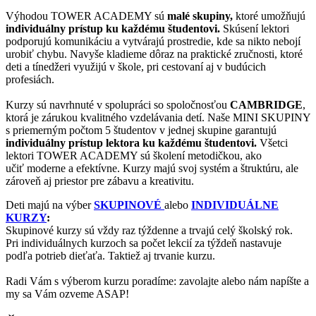
Výhodou TOWER ACADEMY sú
malé skupiny,
ktoré umožňujú
individuálny prístup ku každému študentovi.
Skúsení lektori
podporujú komunikáciu a vytvárajú prostredie, kde sa nikto nebojí
urobiť chybu. Navyše kladieme dôraz na praktické zručnosti, ktoré
deti a tínedžeri využijú v škole, pri cestovaní aj v budúcich
profesiách.
Kurzy sú navrhnuté v spolupráci so spoločnosťou
CAMBRIDGE
,
ktorá je zárukou kvalitného vzdelávania detí. Naše MINI SKUPINY
s priemerným počtom 5 študentov v jednej skupine garantujú
individuálny prístup lektora ku každému študentovi.
Všetci
lektori TOWER ACADEMY sú školení metodičkou, ako
učiť moderne a efektívne. Kurzy majú svoj systém a štruktúru, ale
zároveň aj priestor pre zábavu a kreativitu.
Deti majú na výber
SKUPINOVÉ
alebo
INDIVIDUÁLNE
KURZY
:
Skupinové kurzy sú vždy raz týždenne a trvajú celý školský rok.
Pri individuálnych kurzoch sa počet lekcií za týždeň nastavuje
podľa potrieb dieťaťa. Taktiež aj trvanie kurzu.
Radi Vám s výberom kurzu poradíme: zavolajte alebo nám napíšte a
my sa Vám ozveme ASAP!